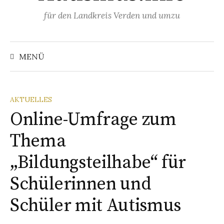
Springe
für den Landkreis Verden und umzu
zum
Inhalt
Suchen
nach:
MENÜ
AKTUELLES
Online-Umfrage zum
Thema
„Bildungsteilhabe“ für
Schülerinnen und
Schüler mit Autismus